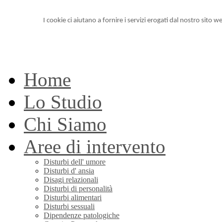
I cookie ci aiutano a fornire i servizi erogati dal nostro sito we
Home
Lo Studio
Chi Siamo
Aree di intervento
Disturbi dell' umore
Disturbi d' ansia
Disagi relazionali
Disturbi di personalità
Disturbi alimentari
Disturbi sessuali
Dipendenze patologiche