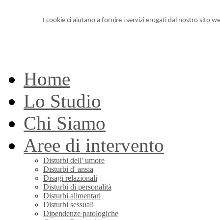
I cookie ci aiutano a fornire i servizi erogati dal nostro sito we
Home
Lo Studio
Chi Siamo
Aree di intervento
Disturbi dell' umore
Disturbi d' ansia
Disagi relazionali
Disturbi di personalità
Disturbi alimentari
Disturbi sessuali
Dipendenze patologiche