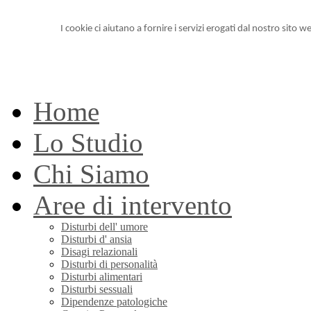
I cookie ci aiutano a fornire i servizi erogati dal nostro sito we
Home
Lo Studio
Chi Siamo
Aree di intervento
Disturbi dell' umore
Disturbi d' ansia
Disagi relazionali
Disturbi di personalità
Disturbi alimentari
Disturbi sessuali
Dipendenze patologiche