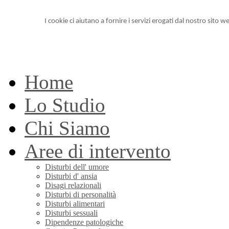
I cookie ci aiutano a fornire i servizi erogati dal nostro sito we
Home
Lo Studio
Chi Siamo
Aree di intervento
Disturbi dell' umore
Disturbi d' ansia
Disagi relazionali
Disturbi di personalità
Disturbi alimentari
Disturbi sessuali
Dipendenze patologiche