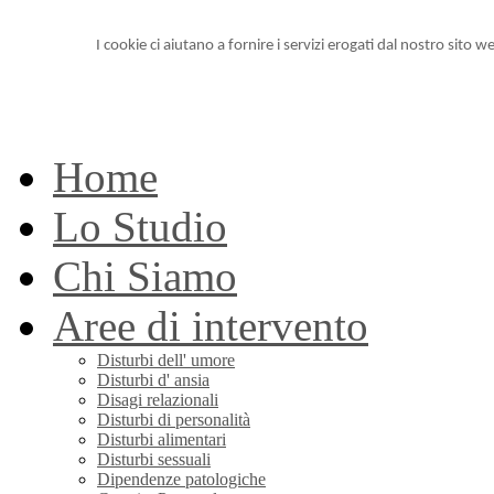
I cookie ci aiutano a fornire i servizi erogati dal nostro sito we
Home
Lo Studio
Chi Siamo
Aree di intervento
Disturbi dell' umore
Disturbi d' ansia
Disagi relazionali
Disturbi di personalità
Disturbi alimentari
Disturbi sessuali
Dipendenze patologiche